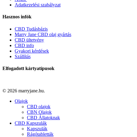
Adatkezelési szabályzat
Hasznos infók
CBD Tudásbázis
Marry Jane CBD olaj gyártás
CBD ültetvény
CBD info
Gyakori kérdések
Szállítás
Elfogadott kártyatípusok
© 2026 marryjane.hu.
Close
Olajok
Menu
CBD olajok
CBN Olajok
CBD Állatoknak
CBD Kapszulák
Kapszulák
Rágótabletták