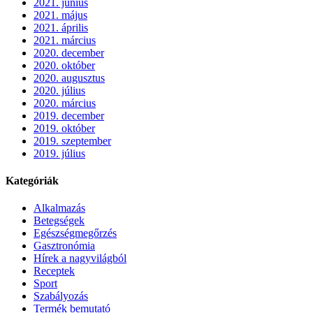
2021. június
2021. május
2021. április
2021. március
2020. december
2020. október
2020. augusztus
2020. július
2020. március
2019. december
2019. október
2019. szeptember
2019. július
Kategóriák
Alkalmazás
Betegségek
Egészségmegőrzés
Gasztronómia
Hírek a nagyvilágból
Receptek
Sport
Szabályozás
Termék bemutató