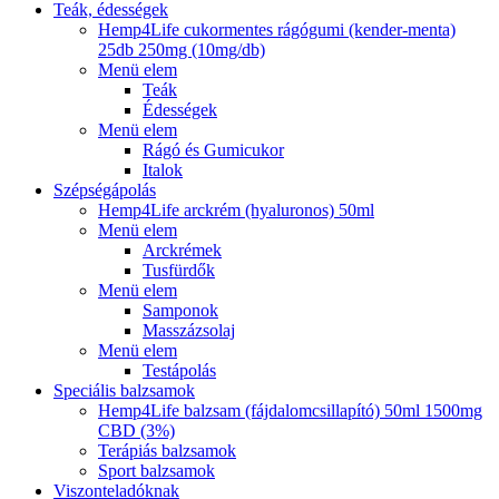
Teák, édességek
Hemp4Life cukormentes rágógumi (kender-menta)
25db 250mg (10mg/db)
Menü elem
Teák
Édességek
Menü elem
Rágó és Gumicukor
Italok
Szépségápolás
Hemp4Life arckrém (hyaluronos) 50ml
Menü elem
Arckrémek
Tusfürdők
Menü elem
Samponok
Masszázsolaj
Menü elem
Testápolás
Speciális balzsamok
Hemp4Life balzsam (fájdalomcsillapító) 50ml 1500mg
CBD (3%)
Terápiás balzsamok
Sport balzsamok
Viszonteladóknak