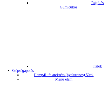
Rágó és
Gumicukor
Italok
Szépségápolás
Hemp4Life arckrém (hyaluronos) 50ml
Menü elem