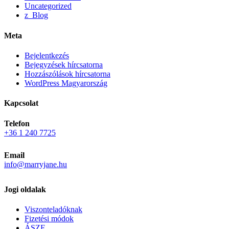
Uncategorized
z_Blog
Meta
Bejelentkezés
Bejegyzések hírcsatorna
Hozzászólások hírcsatorna
WordPress Magyarország
Kapcsolat
Telefon
+36 1 240 7725
Email
info@marryjane.hu
Jogi oldalak
Viszonteladóknak
Fizetési módok
ÁSZF