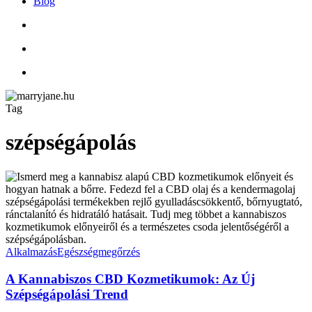
Blog
search
account
Tag
szépségápolás
A
Kannabiszos
CBD
Kozmetikumok:
Az
Új
Szépségápolási
Alkalmazás
Egészségmegőrzés
Trend
A Kannabiszos CBD Kozmetikumok: Az Új
Szépségápolási Trend