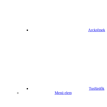
Arckrémek
Tusfürdők
Menü elem