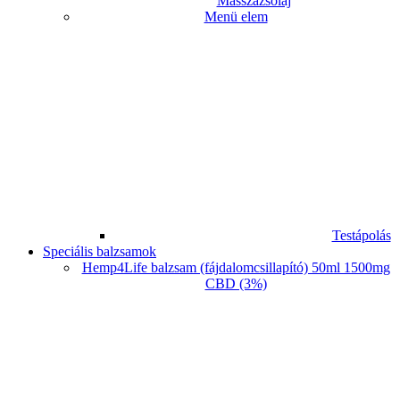
Masszázsolaj
Menü elem
Testápolás
Speciális balzsamok
Hemp4Life balzsam (fájdalomcsillapító) 50ml 1500mg
CBD (3%)