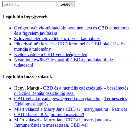
Search
Legutóbbi bejegyzések
Gyógynövénykombinációk: borsmentatea és CBD a memória
és a figyelem javítására
Szlovénia elérhetővé tette az orvosi kannabiszt
Pikkelysömör kezelése CBD krémmel és CBD olajjal? – Ezt
mondja a tudomány
Kettős védelem CBD-vel a leégés ellen
Nyaralni készülsz? Így pakolj CBD-t gondtalanul, de
tudatosan!
Legutóbbi hozzászólások
Hegyi Margit
-
CBD és a mentális egészségünk – beszélgetés
dr Szűcs Renáta pszichológussal
CBD-vel a kutyád egészségéért | marryjane.hu
-
Természetes
fájdalomcsillapítás
Miért válaszd a Marry Jane CBD-t? | marryjane.hu
-
Patrik is
CBD-t használ! Vajon mit tapasztalt?!
Miért válaszd a Marry Jane CBD-t? | marryjane.hu
-
Immunerősítés természetesen, CBD-vel