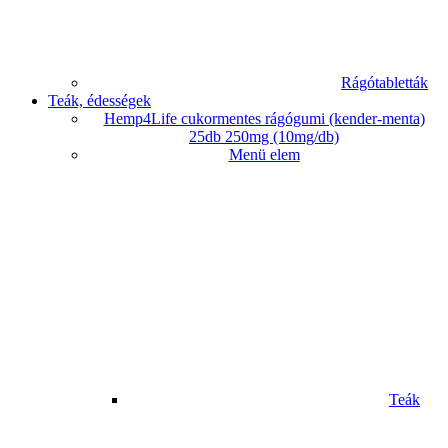
Rágótabletták
Teák, édességek
Hemp4Life cukormentes rágógumi (kender-menta)
25db 250mg (10mg/db)
Menü elem
Teák