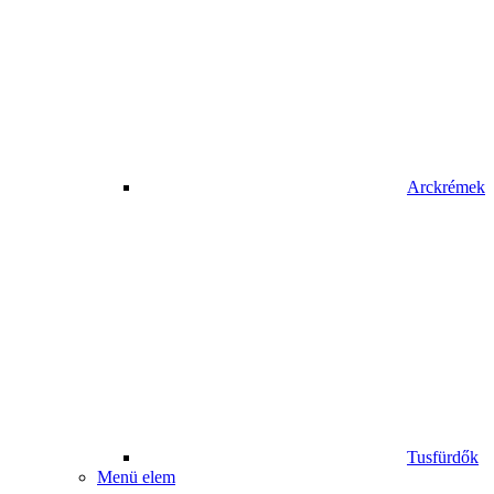
Arckrémek
Tusfürdők
Menü elem