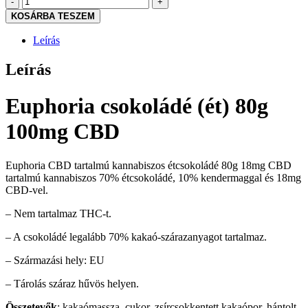
csokoládé
KOSÁRBA TESZEM
(ét)
80g
Leírás
100mg
CBD
Leírás
mennyiség
Euphoria csokoládé (ét) 80g
100mg CBD
Euphoria CBD tartalmú kannabiszos étcsokoládé 80g 18mg CBD
tartalmú kannabiszos 70% étcsokoládé, 10% kendermaggal és 18mg
CBD-vel.
– Nem tartalmaz THC-t.
– A csokoládé legalább 70% kakaó-szárazanyagot tartalmaz.
– Származási hely: EU
– Tárolás száraz hűvös helyen.
Összetevők
: kakaómassza, cukor, zsírcsokkentett kakaópor, hántolt