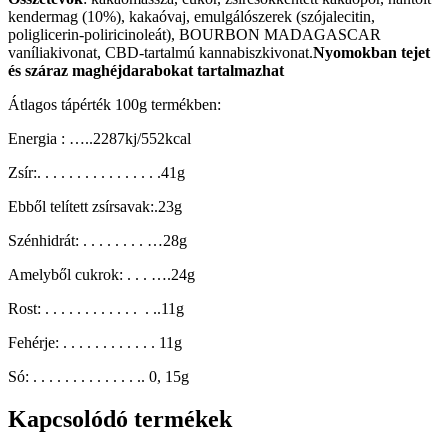
kendermag (10%), kakaóvaj, emulgálószerek (szójalecitin,
poliglicerin-poliricinoleát), BOURBON MADAGASCAR
vaníliakivonat, CBD-tartalmú kannabiszkivonat.
Nyomokban tejet
és száraz maghéjdarabokat tartalmazhat
Átlagos tápérték 100g termékben:
Energia : …..2287kj/552kcal
Zsír:. . . . . . . . . . . . . . . .41g
Ebből telített zsírsavak:.23g
Szénhidrát: . . . . . . . . …28g
Amelyből cukrok: . . . ….24g
Rost: . . . . . . . . . . . . . ..11g
Fehérje: . . . . . . . . . . . . 11g
Só: . . . . . . . . . . . . . .. 0, 15g
Kapcsolódó termékek