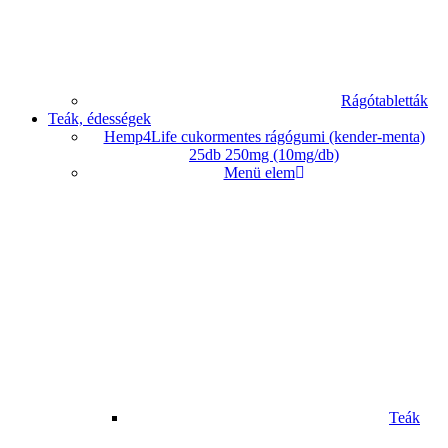
Rágótabletták
Teák, édességek
Hemp4Life cukormentes rágógumi (kender-menta)
25db 250mg (10mg/db)
Menü elem
Teák