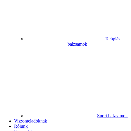
Terápiás
balzsamok
Sport balzsamok
Viszonteladóknak
Rólunk