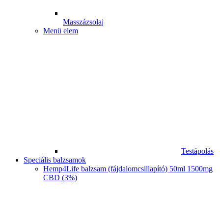
Masszázsolaj
Menü elem
Testápolás
Speciális balzsamok
Hemp4Life balzsam (fájdalomcsillapító) 50ml 1500mg
CBD (3%)