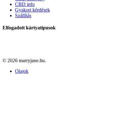
CBD info
Gyakori kérdések
Szállítás
Elfogadott kártyatípusok
© 2026 marryjane.hu.
Close
Olajok
Menu