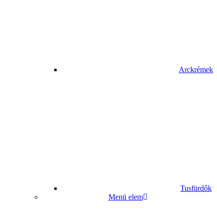
Arckrémek
Tusfürdők
Menü elem