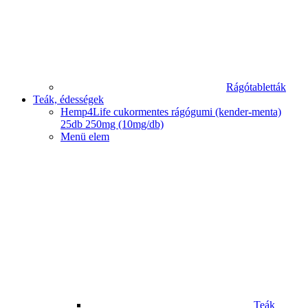
Rágótabletták
Teák, édességek
Hemp4Life cukormentes rágógumi (kender-menta)
25db 250mg (10mg/db)
Menü elem
Teák