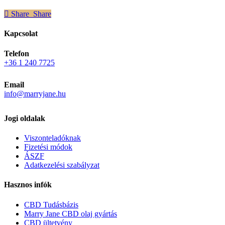
Share
Share
Share
Kapcsolat
Telefon
+36 1 240 7725
Email
info@marryjane.hu
Jogi oldalak
Viszonteladóknak
Fizetési módok
ÁSZF
Adatkezelési szabályzat
Hasznos infók
CBD Tudásbázis
Marry Jane CBD olaj gyártás
CBD ültetvény