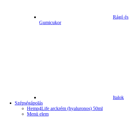
Rágó és
Gumicukor
Italok
Szépségápolás
Hemp4Life arckrém (hyaluronos) 50ml
Menü elem