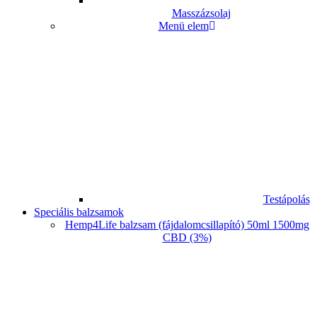
Masszázsolaj
Menü elem
Testápolás
Speciális balzsamok
Hemp4Life balzsam (fájdalomcsillapító) 50ml 1500mg
CBD (3%)