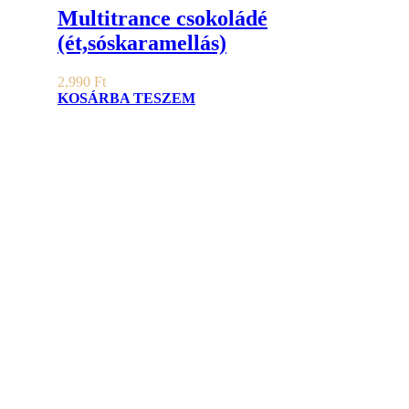
Multitrance csokoládé
(ét,sóskaramellás)
2,990
Ft
KOSÁRBA TESZEM