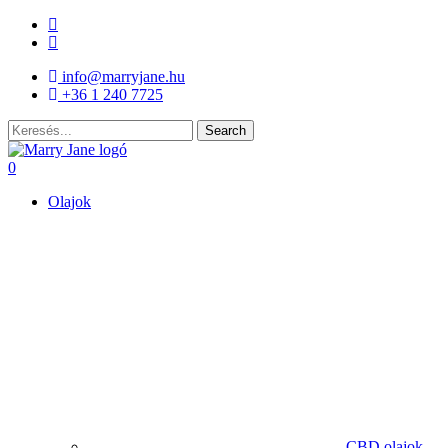
Skip
facebook
to
instagram
main
info@marryjane.hu
content
+36 1 240 7725
Search
Close
Search
search
account
0
Menu
Olajok
CBD olajok