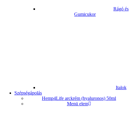
Rágó és
Gumicukor
Italok
Szépségápolás
Hemp4Life arckrém (hyaluronos) 50ml
Menü elem