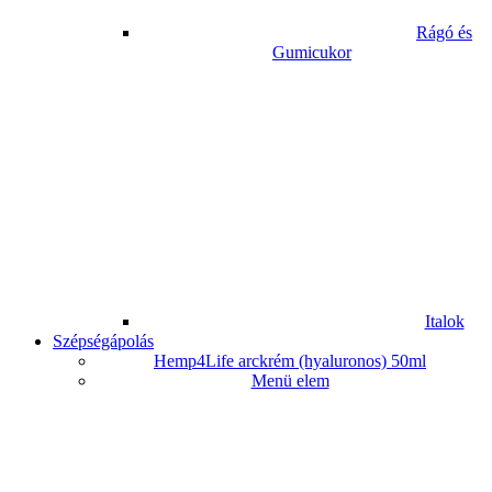
Rágó és
Gumicukor
Italok
Szépségápolás
Hemp4Life arckrém (hyaluronos) 50ml
Menü elem