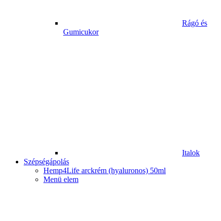
Rágó és
Gumicukor
Italok
Szépségápolás
Hemp4Life arckrém (hyaluronos) 50ml
Menü elem