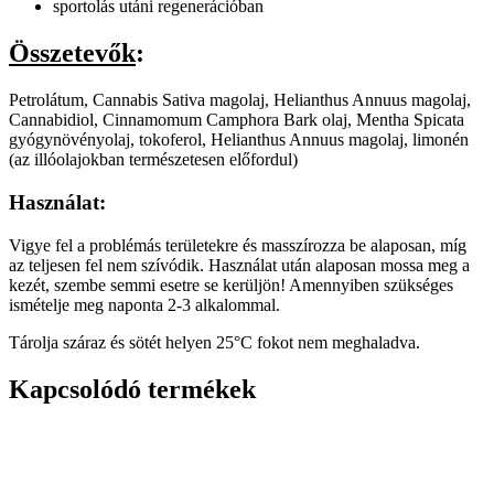
sportolás utáni regenerációban
Összetevők
:
Petrolátum, Cannabis Sativa magolaj, Helianthus Annuus magolaj,
Cannabidiol, Cinnamomum Camphora Bark olaj, Mentha Spicata
gyógynövényolaj, tokoferol, Helianthus Annuus magolaj, limonén
(az illóolajokban természetesen előfordul)
Használat:
Vigye fel a problémás területekre és masszírozza be alaposan, míg
az teljesen fel nem szívódik. Használat után alaposan mossa meg a
kezét, szembe semmi esetre se kerüljön! Amennyiben szükséges
ismételje meg naponta 2-3 alkalommal.
Tárolja száraz és sötét helyen 25°C fokot nem meghaladva.
Kapcsolódó termékek