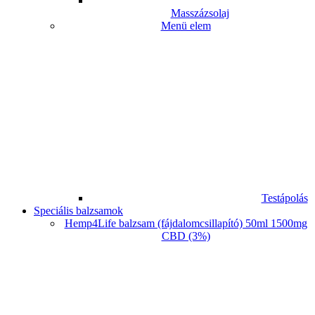
Masszázsolaj
Menü elem
Testápolás
Speciális balzsamok
Hemp4Life balzsam (fájdalomcsillapító) 50ml 1500mg
CBD (3%)