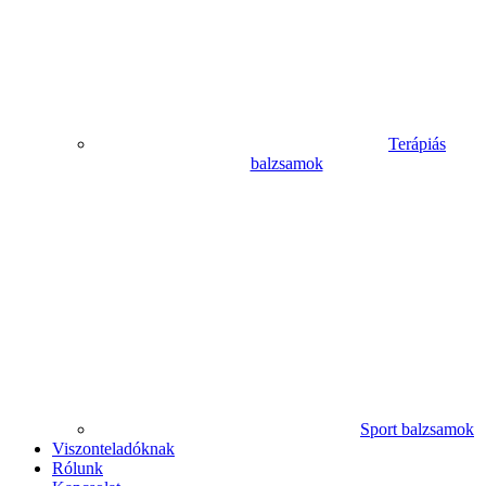
Terápiás
balzsamok
Sport balzsamok
Viszonteladóknak
Rólunk