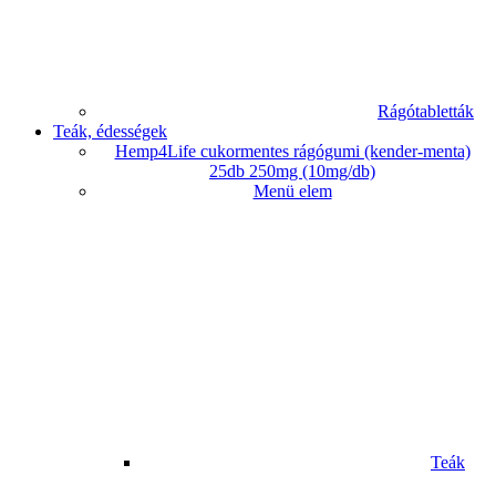
Rágótabletták
Teák, édességek
Hemp4Life cukormentes rágógumi (kender-menta)
25db 250mg (10mg/db)
Menü elem
Teák