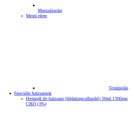
Masszázsolaj
Menü elem
Testápolás
Speciális balzsamok
Hemp4Life balzsam (fájdalomcsillapító) 50ml 1500mg
CBD (3%)