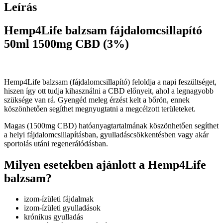
CBD
Leírás
(3%)
mennyiség
Hemp4Life balzsam fájdalomcsillapító
50ml 1500mg CBD (3%)
Hemp4Life balzsam (fájdalomcsillapító) feloldja a napi feszültséget,
hiszen így ott tudja kihasználni a CBD előnyeit, ahol a legnagyobb
szüksége van rá. Gyengéd meleg érzést kelt a bőrön, ennek
köszönhetően segíthet megnyugtatni a megcélzott területeket.
Magas (1500mg CBD) hatóanyagtartalmának köszönhetően segíthet
a helyi fájdalomcsillapításban, gyulladáscsökkentésben vagy akár
sportolás utáni regenerálódásban.
Milyen esetekben ajánlott a Hemp4Life
balzsam?
izom-ízületi fájdalmak
izom-ízületi gyulladások
krónikus gyulladás