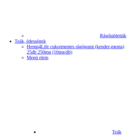
Rágótabletták
Teák, édességek
Hemp4Life cukormentes rágógumi (kender-menta)
25db 250mg (10mg/db)
Menü elem
Teák