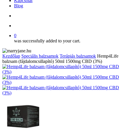
Kapcsolat
Blog
search
account
0
was successfully added to your cart.
Kezdőlap
Speciális balzsamok
Terápiás balzsamok
Hemp4Life
balzsam (fájdalomcsillapító) 50ml 1500mg CBD (3%)