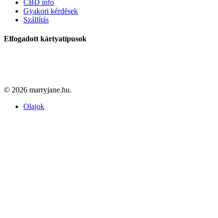
CBD info
Gyakori kérdések
Szállítás
Elfogadott kártyatípusok
© 2026 marryjane.hu.
Close
Olajok
Menu