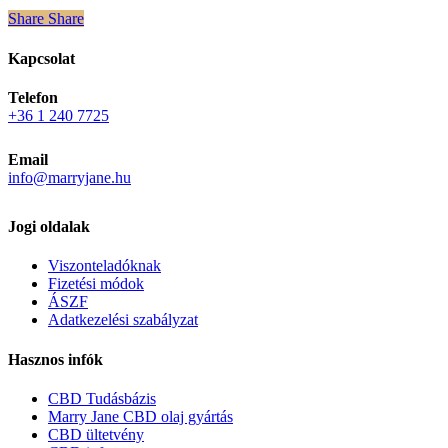
Share
Share
Share
Kapcsolat
Telefon
+36 1 240 7725
Email
info@marryjane.hu
Jogi oldalak
Viszonteladóknak
Fizetési módok
ÁSZF
Adatkezelési szabályzat
Hasznos infók
CBD Tudásbázis
Marry Jane CBD olaj gyártás
CBD ültetvény