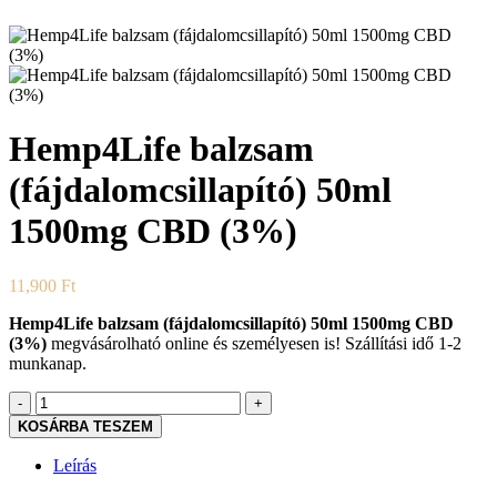
Hemp4Life balzsam
(fájdalomcsillapító) 50ml
1500mg CBD (3%)
11,900
Ft
Hemp4Life balzsam (fájdalomcsillapító) 50ml 1500mg CBD
(3%)
megvásárolható online és személyesen is! Szállítási idő 1-2
munkanap.
Hemp4Life
balzsam
KOSÁRBA TESZEM
(fájdalomcsillapító)
50ml
Leírás
1500mg