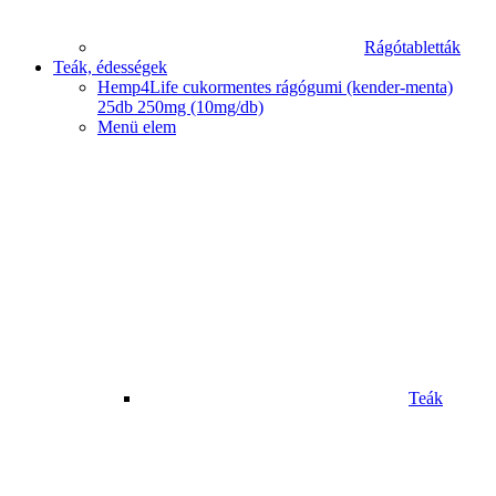
Rágótabletták
Teák, édességek
Hemp4Life cukormentes rágógumi (kender-menta)
25db 250mg (10mg/db)
Menü elem
Teák