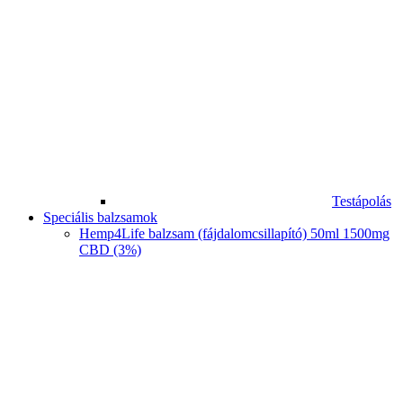
Testápolás
Speciális balzsamok
Hemp4Life balzsam (fájdalomcsillapító) 50ml 1500mg
CBD (3%)