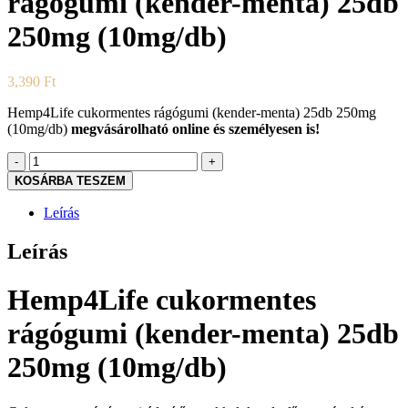
rágógumi (kender-menta) 25db
250mg (10mg/db)
3,390
Ft
Hemp4Life cukormentes rágógumi (kender-menta) 25db 250mg
(10mg/db)
megvásárolható online és személyesen is!
Hemp4Life
cukormentes
KOSÁRBA TESZEM
rágógumi
(kender-
Leírás
menta)
25db
Leírás
250mg
(10mg/db)
mennyiség
Hemp4Life cukormentes
rágógumi (kender-menta) 25db
250mg (10mg/db)