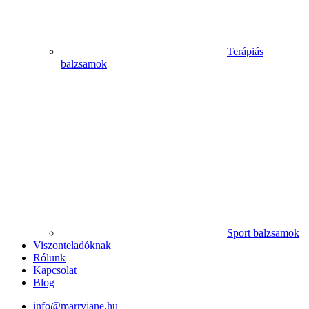
Terápiás
balzsamok
Sport balzsamok
Viszonteladóknak
Rólunk
Kapcsolat
Blog
info@marryjane.hu