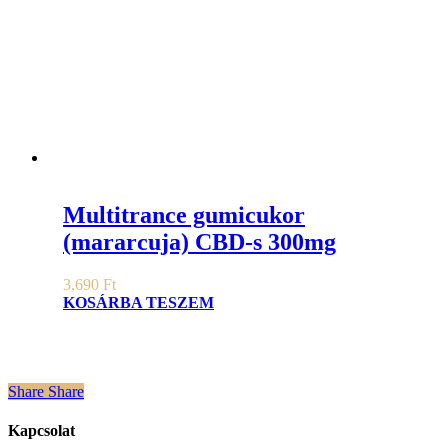
Multitrance gumicukor
(mararcuja) CBD-s 300mg
3,690
Ft
KOSÁRBA TESZEM
Share
Share
Share
Kapcsolat