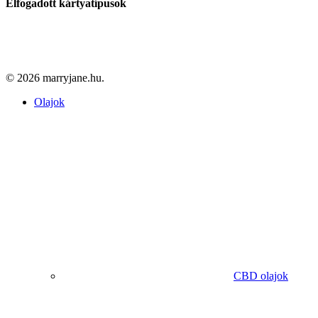
Elfogadott kártyatípusok
© 2026 marryjane.hu.
Close
Olajok
Menu
CBD olajok