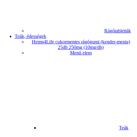
Rágótabletták
Teák, édességek
Hemp4Life cukormentes rágógumi (kender-menta)
25db 250mg (10mg/db)
Menü elem
Teák