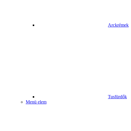
Arckrémek
Tusfürdők
Menü elem