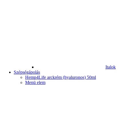
Italok
Szépségápolás
Hemp4Life arckrém (hyaluronos) 50ml
Menü elem