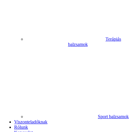
Terápiás
balzsamok
Sport balzsamok
Viszonteladóknak
Rólunk