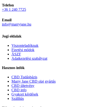
Telefon
+36 1 240 7725
Email
info@marryjane.hu
Jogi oldalak
Viszonteladóknak
Fizetési módok
ÁSZF
Adatkezelési szabályzat
Hasznos infók
CBD Tudásbázis
Marry Jane CBD olaj gyártás
CBD ültetvény
CBD info
Gyakori kérdések
Szállítás