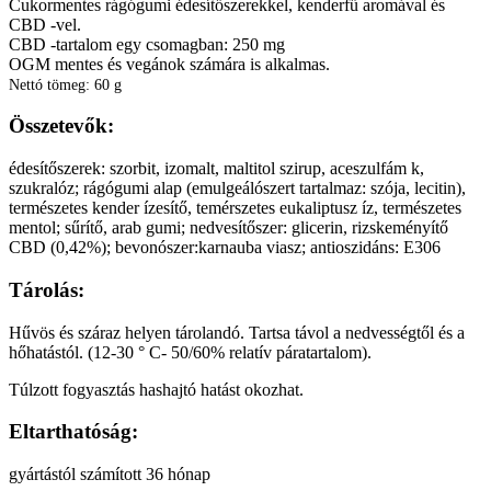
Cukormentes rágógumi édesítőszerekkel, kenderfű aromával és
CBD -vel.
CBD -tartalom egy csomagban: 250 mg
OGM mentes és vegánok számára is alkalmas.
Nettó tömeg: 60 g
Összetevők:
édesítőszerek: szorbit, izomalt, maltitol szirup, aceszulfám k,
szukralóz; rágógumi alap (emulgeálószert tartalmaz: szója, lecitin),
természetes kender ízesítő, temérszetes eukaliptusz íz, természetes
mentol; sűrítő, arab gumi; nedvesítőszer: glicerin, rizskeményítő
CBD (0,42%); bevonószer:karnauba viasz; antioszidáns: E306
Tárolás:
Hűvös és száraz helyen tárolandó. Tartsa távol a nedvességtől és a
hőhatástól. (12-30 ° C- 50/60% relatív páratartalom).
Túlzott fogyasztás hashajtó hatást okozhat.
Eltarthatóság:
gyártástól számított 36 hónap