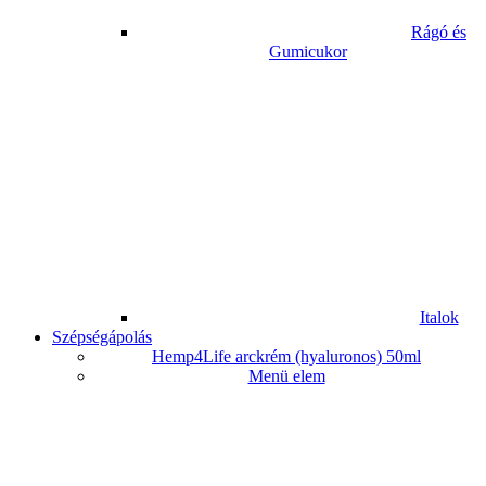
Rágó és
Gumicukor
Italok
Szépségápolás
Hemp4Life arckrém (hyaluronos) 50ml
Menü elem