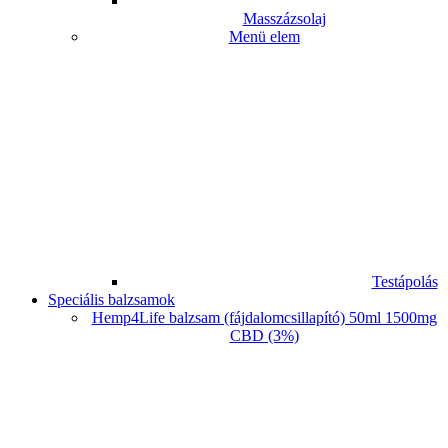
Masszázsolaj
Menü elem
Testápolás
Speciális balzsamok
Hemp4Life balzsam (fájdalomcsillapító) 50ml 1500mg
CBD (3%)