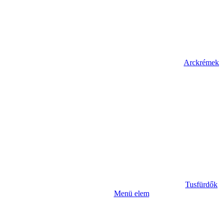
Arckrémek
Tusfürdők
Menü elem