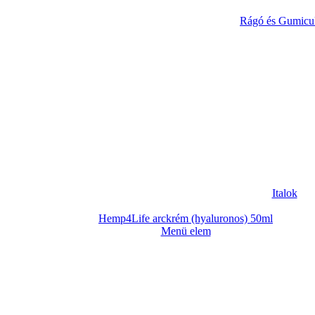
Rágó és Gumicu
Italok
Hemp4Life arckrém (hyaluronos) 50ml
Menü elem