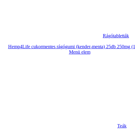
Rágótabletták
Hemp4Life cukormentes rágógumi (kender-menta) 25db 250mg (
Menü elem
Teák