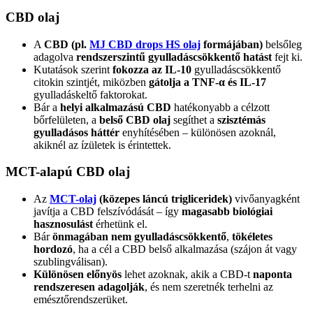
CBD olaj
A
CBD
(pl.
MJ CBD drops HS olaj
formájában)
belsőleg
adagolva
rendszerszintű gyulladáscsökkentő hatást
fejt ki.
Kutatások szerint
fokozza az IL-10
gyulladáscsökkentő
citokin szintjét, miközben
gátolja a TNF-α és IL-17
gyulladáskeltő faktorokat.
Bár a
helyi alkalmazású CBD
hatékonyabb a célzott
bőrfelületen, a
belső CBD olaj
segíthet a
szisztémás
gyulladásos háttér
enyhítésében – különösen azoknál,
akiknél az ízületek is érintettek.
MCT-alapú CBD olaj
Az
MCT-olaj
(közepes láncú trigliceridek)
vivőanyagként
javítja a CBD felszívódását – így
magasabb biológiai
hasznosulást
érhetünk el.
Bár
önmagában nem gyulladáscsökkentő
,
tökéletes
hordozó
, ha a cél a CBD belső alkalmazása (szájon át vagy
szublingválisan).
Különösen előnyös
lehet azoknak, akik a CBD-t
naponta
rendszeresen adagolják
, és nem szeretnék terhelni az
emésztőrendszerüket.