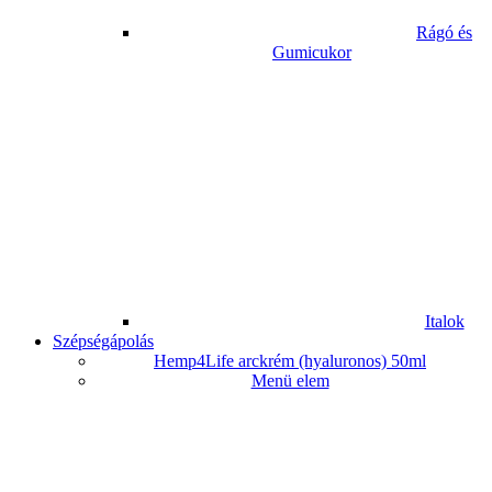
Rágó és
Gumicukor
Italok
Szépségápolás
Hemp4Life arckrém (hyaluronos) 50ml
Menü elem