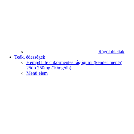
Rágótabletták
Teák, édességek
Hemp4Life cukormentes rágógumi (kender-menta)
25db 250mg (10mg/db)
Menü elem