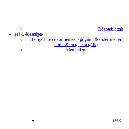
Rágótabletták
Teák, édességek
Hemp4Life cukormentes rágógumi (kender-menta)
25db 250mg (10mg/db)
Menü elem
Teák