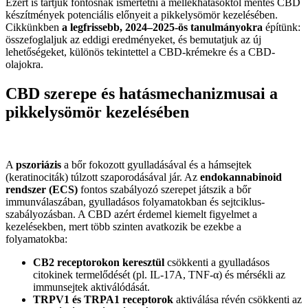
Ezért is tartjuk fontosnak ismertetni a mellékhatásoktól mentes CBD
készítmények potenciális előnyeit a pikkelysömör kezelésében.
Cikkünkben
a legfrissebb, 2024–2025-ös tanulmányokra
építünk:
összefoglaljuk az eddigi eredményeket, és bemutatjuk az új
lehetőségeket, különös tekintettel a CBD-krémekre és a CBD-
olajokra.
CBD szerepe és hatásmechanizmusai a
pikkelysömör kezelésében
A
pszoriázis
a bőr fokozott gyulladásával és a hámsejtek
(keratinociták) túlzott szaporodásával jár. Az
endokannabinoid
rendszer (ECS)
fontos szabályozó szerepet játszik a bőr
immunválaszában, gyulladásos folyamatokban és sejtciklus-
szabályozásban. A CBD azért érdemel kiemelt figyelmet a
kezelésekben, mert több szinten avatkozik be ezekbe a
folyamatokba:
CB2 receptorokon keresztül
csökkenti a gyulladásos
citokinek termelődését (pl. IL-17A, TNF-α) és mérsékli az
immunsejtek aktiválódását.
TRPV1 és TRPA1 receptorok
aktiválása révén csökkenti az