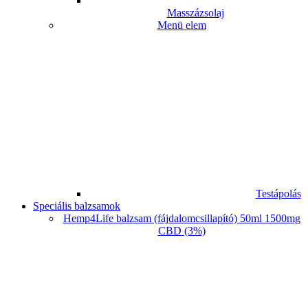
Masszázsolaj
Menü elem
Testápolás
Speciális balzsamok
Hemp4Life balzsam (fájdalomcsillapító) 50ml 1500mg
CBD (3%)