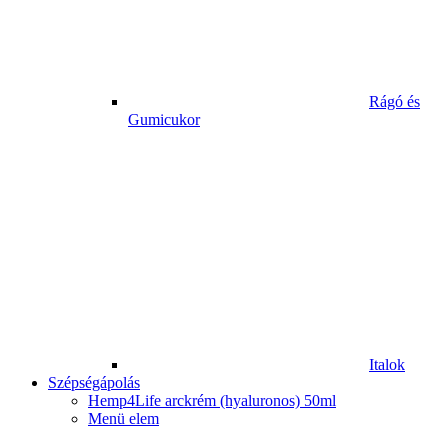
Rágó és
Gumicukor
Italok
Szépségápolás
Hemp4Life arckrém (hyaluronos) 50ml
Menü elem