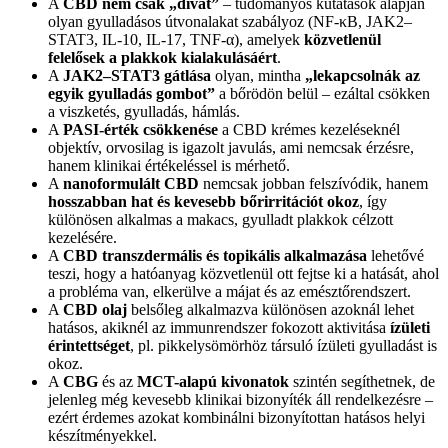
A
CBD nem csak „divat”
– tudományos kutatások alapján
olyan gyulladásos útvonalakat szabályoz (NF‑κB, JAK2–
STAT3, IL-10, IL‑17, TNF‑α), amelyek
közvetlenül
felelősek a plakkok kialakulásáért
.
A
JAK2–STAT3 gátlása
olyan, mintha
„
lekapcsolnák az
egyik gyulladás gombot”
a bőrödön belül – ezáltal csökken
a viszketés, gyulladás, hámlás.
A
PASI-érték csökkenése
a CBD krémes kezeléseknél
objektív, orvosilag is igazolt javulás, ami nemcsak érzésre,
hanem klinikai értékeléssel is mérhető.
A
nanoformulált CBD
nemcsak jobban felszívódik, hanem
hosszabban hat és kevesebb bőrirritációt okoz
, így
különösen alkalmas a makacs, gyulladt plakkok célzott
kezelésére.
A
CBD transzdermális és topikális alkalmazása
lehetővé
teszi, hogy a hatóanyag közvetlenül ott fejtse ki a hatását, ahol
a probléma van, elkerülve a májat és az emésztőrendszert.
A
CBD olaj
belsőleg alkalmazva különösen azoknál lehet
hatásos, akiknél az immunrendszer fokozott aktivitása
ízületi
érintettséget
, pl. pikkelysömörhöz társuló ízületi gyulladást is
okoz.
A
CBG
és az
MCT-alapú kivonatok
szintén segíthetnek, de
jelenleg még kevesebb klinikai bizonyíték áll rendelkezésre –
ezért érdemes azokat kombinálni bizonyítottan hatásos helyi
készítményekkel.