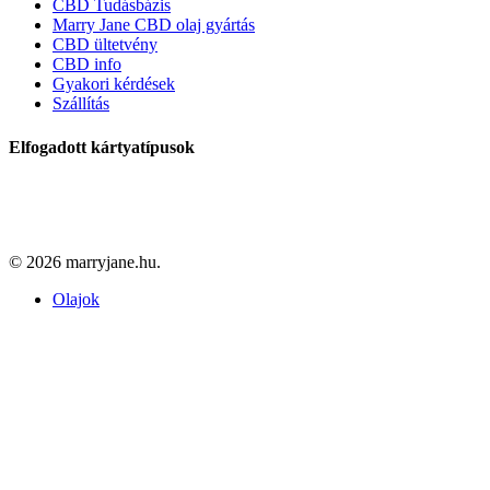
CBD Tudásbázis
Marry Jane CBD olaj gyártás
CBD ültetvény
CBD info
Gyakori kérdések
Szállítás
Elfogadott kártyatípusok
© 2026 marryjane.hu.
Close
Olajok
Menu