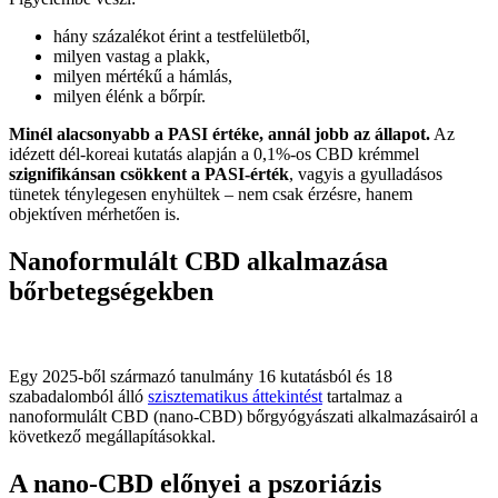
hány százalékot érint a testfelületből,
milyen vastag a plakk,
milyen mértékű a hámlás,
milyen élénk a bőrpír.
Minél alacsonyabb a PASI értéke, annál jobb az állapot.
Az
idézett dél-koreai kutatás alapján a 0,1%-os CBD krémmel
szignifikánsan csökkent a PASI-érték
, vagyis a gyulladásos
tünetek ténylegesen enyhültek – nem csak érzésre, hanem
objektíven mérhetően is.
Nanoformulált CBD alkalmazása
bőrbetegségekben
Egy 2025-ből származó tanulmány 16 kutatásból és 18
szabadalomból álló
szisztematikus áttekintést
tartalmaz a
nanoformulált CBD (nano-CBD) bőrgyógyászati alkalmazásairól a
következő megállapításokkal.
A nano-CBD
előnyei a pszoriázis