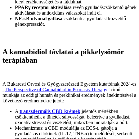
idegi érzékenységet és a fájdalmat.
PPARγ receptor aktiválása
révén gyulladáscsökkentő gének
aktiválását és antioxidáns válaszokat indít el.
NF-κB útvonal gátlása
csökkenti a gyulladást közvetítő
génexpressziót.
A kannabidiol távlatai a pikkelysömör
terápiában
A Bukaresti Orvosi és Gyógyszerészeti Egyetem kutatóinak 2024-es
„
The Perspective of Cannabidiol in Psoriasis Therapy
” című
munkája az eddigi humán és preklinikai eredmények áttekintésével a
következő eredményekre jutott:
A
transzdermális CBD-krémek
jelentős mértékben
csökkenthetik a tünetek súlyosságát, beleértve a gyulladást,
oxidatív stresszt és viszketést, miközben hidratálják a bőrt.
Mechanizmus: a CBD modulálja az ECS-t, gátolja a
gyulladásos citokinek (IL‑17, TNF‑α) termelődését, serkenti