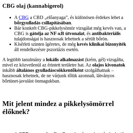
CBG olaj (kannabigerol)
A
CBG
a CBD „előanyaga”, és különösen érdekes lehet a
bőrgyulladás csillapításában
.
Bár konkrét CBG-pikkelysömör vizsgálat még kevés van, a
CBG is
gátolja az NF‑κB útvonalat
, és
antibakteriális
tulajdonságai is hasznosak lehetnek a sérült bőrön.
Kísérleti szinten ígéretes, de még
kevés klinikai bizonyíték
áll rendelkezésre pszoriázis esetén.
A legtöbb tanulmány a
lokális alkalmazást
(krém, gél) vizsgálta,
mivel ez közvetlenül az érintett területre hat. Az
olajos kivonatok
inkább
általános gyulladáscsökkentőként
szolgálhatnak –
hasznosak lehetnek, de ne várjunk tőlük azonnali, látványos
bőrtünet-javulást önmagukban.
Mit jelent mindez a pikkelysömörrel
élőknek?