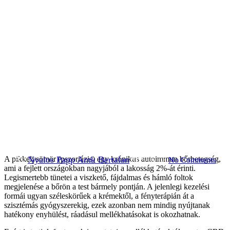
Alkalmazás
Betegségek
Uncategorized
A pikkelysömör (pszoriázis) egy krónikus autoimmun bőrbetegség,
By
Nyalos Papp Amk Bertalan
2025.07.08.
No Comments
ami a fejlett országokban nagyjából a lakosság 2%-át érinti.
Legismertebb tünetei a viszkető, fájdalmas és hámló foltok
megjelenése a bőrön a test bármely pontján. A jelenlegi kezelési
formái ugyan széleskörűek a krémektől, a fényterápián át a
szisztémás gyógyszerekig, ezek azonban nem mindig nyújtanak
hatékony enyhülést, ráadásul mellékhatásokat is okozhatnak.