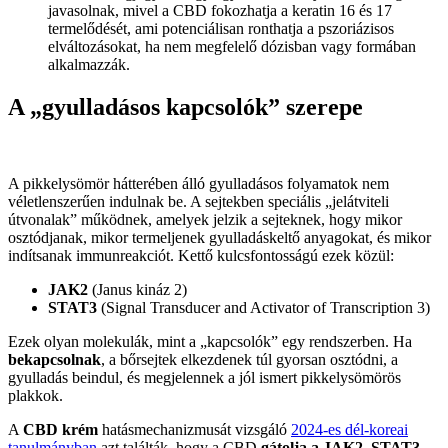
javasolnak, mivel a CBD fokozhatja a keratin 16 és 17
termelődését, ami potenciálisan ronthatja a pszoriázisos
elváltozásokat, ha nem megfelelő dózisban vagy formában
alkalmazzák.
A „gyulladásos kapcsolók” szerepe
A pikkelysömör hátterében álló gyulladásos folyamatok nem
véletlenszerűen indulnak be. A sejtekben speciális „jelátviteli
útvonalak” működnek, amelyek jelzik a sejteknek, hogy mikor
osztódjanak, mikor termeljenek gyulladáskeltő anyagokat, és mikor
indítsanak immunreakciót. Kettő kulcsfontosságú ezek közül:
JAK2
(Janus kináz 2)
STAT3
(Signal Transducer and Activator of Transcription 3)
Ezek olyan molekulák, mint a „kapcsolók” egy rendszerben. Ha
bekapcsolnak
, a bőrsejtek elkezdenek túl gyorsan osztódni, a
gyulladás beindul, és megjelennek a jól ismert pikkelysömörös
plakkok.
A
CBD krém
hatásmechanizmusát vizsgáló
2024-es dél-koreai
tanulmányban
azt találták, hogy a CBD
gátolja a JAK2–STAT3