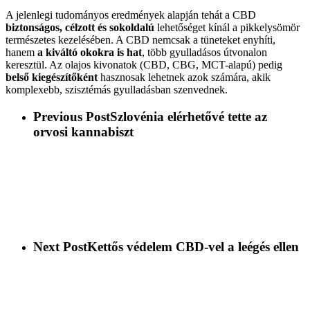
A jelenlegi tudományos eredmények alapján tehát a CBD
biztonságos, célzott és sokoldalú
lehetőséget kínál a pikkelysömör
természetes kezelésében. A CBD nemcsak a tüneteket enyhíti,
hanem
a kiváltó okokra is hat
, több gyulladásos útvonalon
keresztül. Az olajos kivonatok (CBD, CBG, MCT-alapú) pedig
belső kiegészítőként
hasznosak lehetnek azok számára, akik
komplexebb, szisztémás gyulladásban szenvednek.
Previous Post
Szlovénia elérhetővé tette az
orvosi kannabiszt
Next Post
Kettős védelem CBD-vel a leégés ellen