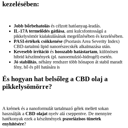
kezelésében:
Jobb bőrbehatolás
és célzott hatóanyag-leadás.
IL-17A termelődés gátlása
, ami kulcsfontosságú a
pikkelysömör kialakulásának megelőzésében és kezelésében.
PASI-értékek csökkenése
(Psoriasis Area Severity Index)
CBD-tartalmú lipid nanorészecskék alkalmazása után.
Kevesebb irritáció
és
hosszabb hatástartam
, különösen
hibrid készítmények (pl. nanoemulzió-hidrogél) esetén.
Jó stabilitás
, néhány rendszer több hónapon át stabil maradt
fény, hő és pH hatására is
És hogyan hat belsőleg a CBD olaj a
pikkelysömörre?
A krémek és a nanoformulát tartalmazó gélek mellett sokan
használják a
CBD olajat
nyelv alá cseppentve. De mennyire
hatékonyak ezek a készítmények
pszoriázisos tünetek
enyhítésére
?