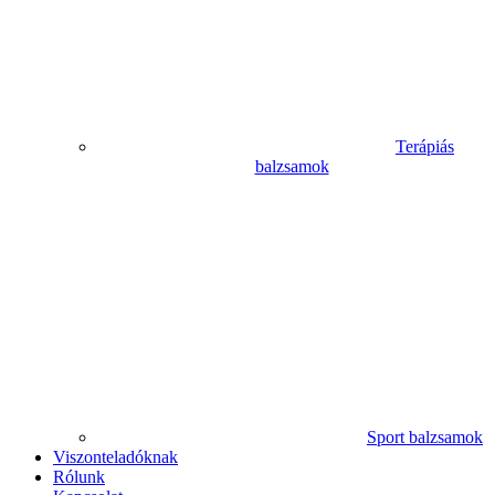
Terápiás
balzsamok
Sport balzsamok
Viszonteladóknak
Rólunk