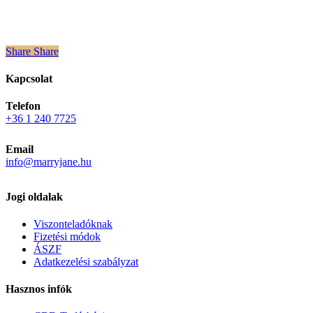
Share
Share
Share
Kapcsolat
Telefon
+36 1 240 7725
Email
info@marryjane.hu
Jogi oldalak
Viszonteladóknak
Fizetési módok
ÁSZF
Adatkezelési szabályzat
Hasznos infók