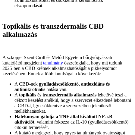
az antioxidánsokat és csökkenti a keratinociták
elszaporodását.
Topikális és transzdermális CBD
alkalmazás
A szkopjei Szent Cirill és Metód Egyetem bőrgyógyászati
kutatójától megjelent
tanulmány
összefoglalja, hogy mit tudunk
2025-ben a CBD krémek alkalmazhatóságát a pikkelysömör
kezelésében. Ennek a főbb tanulságai a következők:
A CBD-nek
gyulladáscsökkentő, antioxidáns és
antimikrobiális
hatása van.
A
topikális és transzdermális alkalmazás
lehetővé teszi a
célzott kezelést anélkül, hogy a szervezet elkezdené lebontani
a CBD-t, így csökkentve a szervezetben jelentkező
mellékhatásokat.
Hatékonyan gátolja a TNF által kiváltott NF-κB
aktivációt
, valamint fokozza az IL-10 (gyulladáscsökkentő)
citokin termelését.
A kutató megjegyzi, hogy egyes tanulmányok óvatosságot