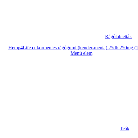
Rágótabletták
Hemp4Life cukormentes rágógumi (kender-menta) 25db 250mg (
Menü elem
Teák