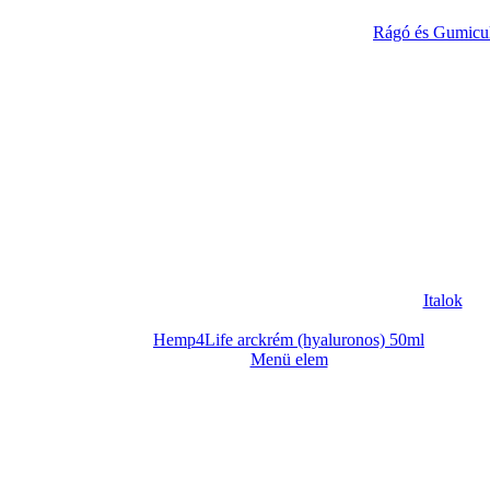
Rágó és Gumicu
Italok
Hemp4Life arckrém (hyaluronos) 50ml
Menü elem