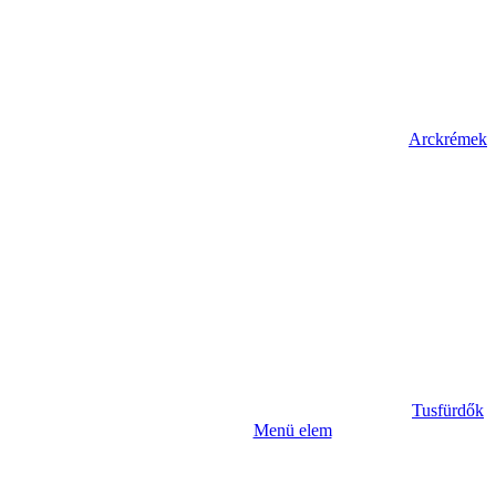
Arckrémek
Tusfürdők
Menü elem