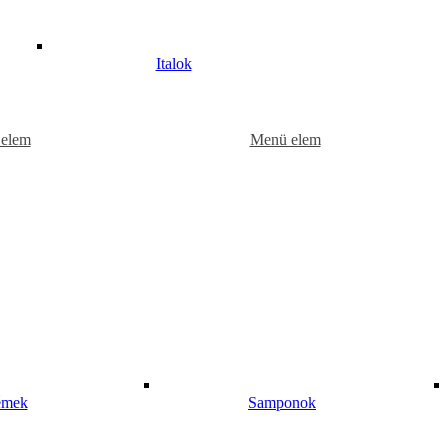
Italok
elem
Menü elem
émek
Samponok