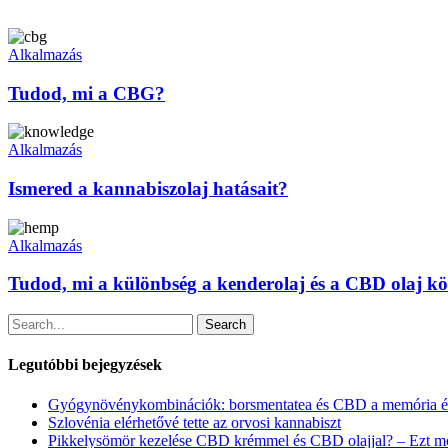
Tudod,
mi
Alkalmazás
a
CBG?
Tudod, mi a CBG?
Ismered
a
Alkalmazás
kannabiszolaj
hatásait?
Ismered a kannabiszolaj hatásait?
Tudod,
mi
Alkalmazás
a
különbség
Tudod, mi a különbség a kenderolaj és a CBD olaj kö
a
kenderolaj
Search
és
a
Legutóbbi bejegyzések
CBD
olaj
Gyógynövénykombinációk: borsmentatea és CBD a memória és 
között?
Szlovénia elérhetővé tette az orvosi kannabiszt
Pikkelysömör kezelése CBD krémmel és CBD olajjal? – Ezt m