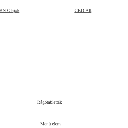
BN Olajok
CBD Állatoknak
Rágótabletták
Menü elem