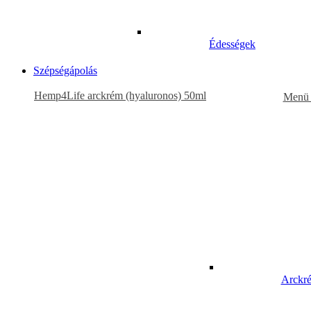
Édességek
Szépségápolás
Hemp4Life arckrém (hyaluronos) 50ml
Menü 
Arckr