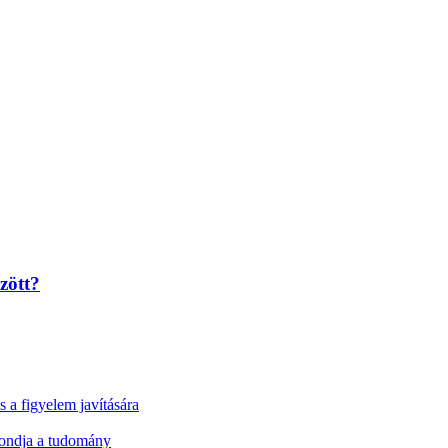
zött?
a figyelem javítására
ondja a tudomány