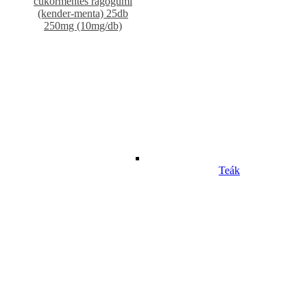
cukormentes rágógumi
(kender-menta) 25db
250mg (10mg/db)
Teák