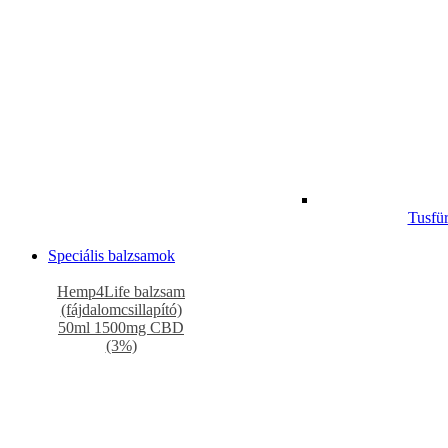
Tusfü
Speciális balzsamok
Hemp4Life balzsam
(fájdalomcsillapító)
50ml 1500mg CBD
(3%)