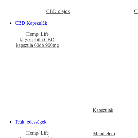
CBD olajok
C
CBD Kapszulák
Hemp4Life
lágyzselatin CBD
kapszula 60db 900mg
Kapszulák
Teák, édességek
Hemp4Life
Menü elem