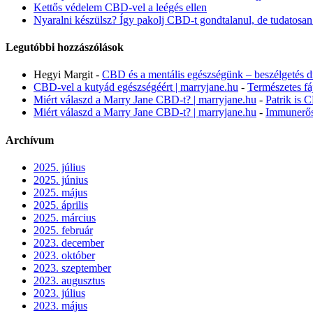
Kettős védelem CBD-vel a leégés ellen
Nyaralni készülsz? Így pakolj CBD-t gondtalanul, de tudatosan
Legutóbbi hozzászólások
Hegyi Margit
-
CBD és a mentális egészségünk – beszélgetés d
CBD-vel a kutyád egészségéért | marryjane.hu
-
Természetes fá
Miért válaszd a Marry Jane CBD-t? | marryjane.hu
-
Patrik is 
Miért válaszd a Marry Jane CBD-t? | marryjane.hu
-
Immunerős
Archívum
2025. július
2025. június
2025. május
2025. április
2025. március
2025. február
2023. december
2023. október
2023. szeptember
2023. augusztus
2023. július
2023. május