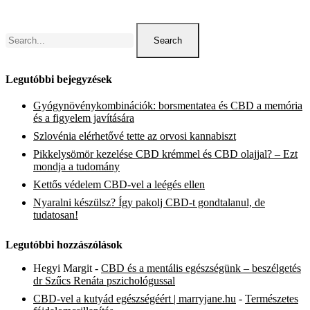
leégés
ellen
Search
Legutóbbi bejegyzések
Gyógynövénykombinációk: borsmentatea és CBD a memória
és a figyelem javítására
Szlovénia elérhetővé tette az orvosi kannabiszt
Pikkelysömör kezelése CBD krémmel és CBD olajjal? – Ezt
mondja a tudomány
Kettős védelem CBD-vel a leégés ellen
Nyaralni készülsz? Így pakolj CBD-t gondtalanul, de
tudatosan!
Legutóbbi hozzászólások
Hegyi Margit
-
CBD és a mentális egészségünk – beszélgetés
dr Szűcs Renáta pszichológussal
CBD-vel a kutyád egészségéért | marryjane.hu
-
Természetes