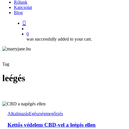
Rólunk
Kapcsolat
Blog
search
account
0
was successfully added to your cart.
Tag
leégés
Kettős
védelem
Alkalmazás
Egészségmegőrzés
CBD-
vel
Kettős védelem CBD-vel a leégés ellen
a