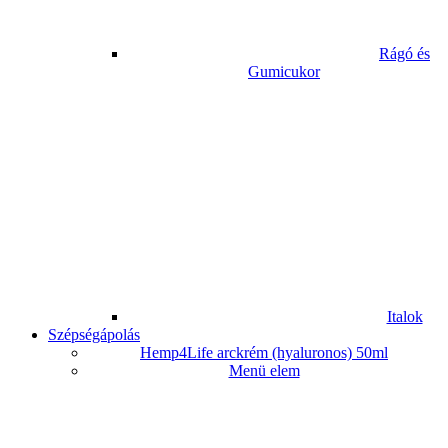
Rágó és
Gumicukor
Italok
Szépségápolás
Hemp4Life arckrém (hyaluronos) 50ml
Menü elem