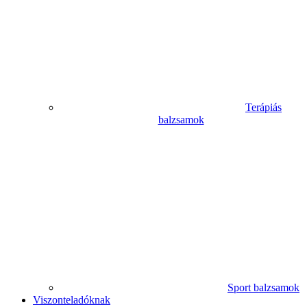
Terápiás
balzsamok
Sport balzsamok
Viszonteladóknak