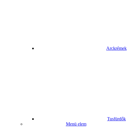
Arckrémek
Tusfürdők
Menü elem