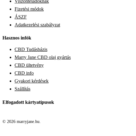
Viszonteladóknak
Fizetési módok
ÁSZF
Adatkezelési szabályzat
Hasznos infók
CBD Tudásbázis
Marry Jane CBD olaj gyártás
CBD ültetvény
CBD info
Gyakori kérdések
Szállítás
Elfogadott kártyatípusok
© 2026 marryjane.hu.