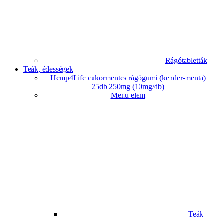
Rágótabletták
Teák, édességek
Hemp4Life cukormentes rágógumi (kender-menta)
25db 250mg (10mg/db)
Menü elem
Teák