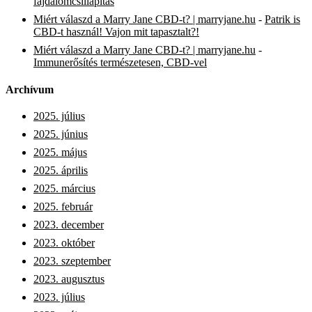
fájdalomcsillapítás
Miért válaszd a Marry Jane CBD-t? | marryjane.hu
-
Patrik is
CBD-t használ! Vajon mit tapasztalt?!
Miért válaszd a Marry Jane CBD-t? | marryjane.hu
-
Immunerősítés természetesen, CBD-vel
Archívum
2025. július
2025. június
2025. május
2025. április
2025. március
2025. február
2023. december
2023. október
2023. szeptember
2023. augusztus
2023. július