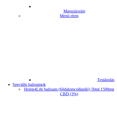
Masszázsolaj
Menü elem
Testápolás
Speciális balzsamok
Hemp4Life balzsam (fájdalomcsillapító) 50ml 1500mg
CBD (3%)