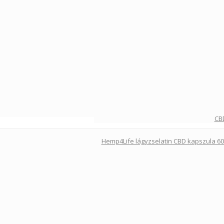
CB
Hemp4Life lágyzselatin CBD kapszula 6