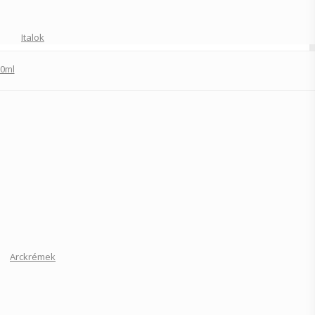
Italok
50ml
Arckrémek