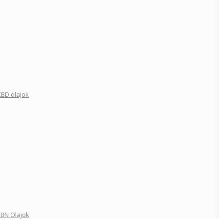
CBD olajok
BN Olajok