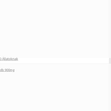
D Állatoknak
0db 900mg