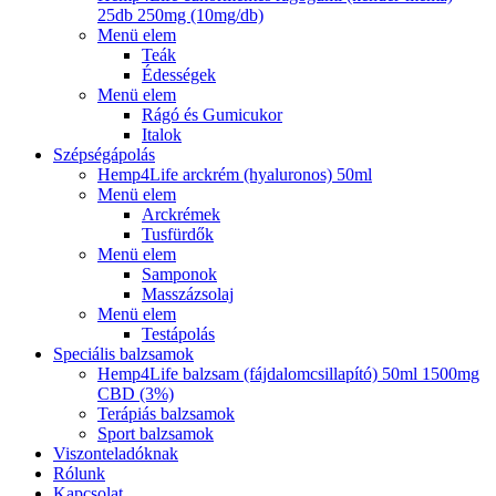
25db 250mg (10mg/db)
Menü elem
Teák
Édességek
Menü elem
Rágó és Gumicukor
Italok
Szépségápolás
Hemp4Life arckrém (hyaluronos) 50ml
Menü elem
Arckrémek
Tusfürdők
Menü elem
Samponok
Masszázsolaj
Menü elem
Testápolás
Speciális balzsamok
Hemp4Life balzsam (fájdalomcsillapító) 50ml 1500mg
CBD (3%)
Terápiás balzsamok
Sport balzsamok
Viszonteladóknak
Rólunk
Kapcsolat