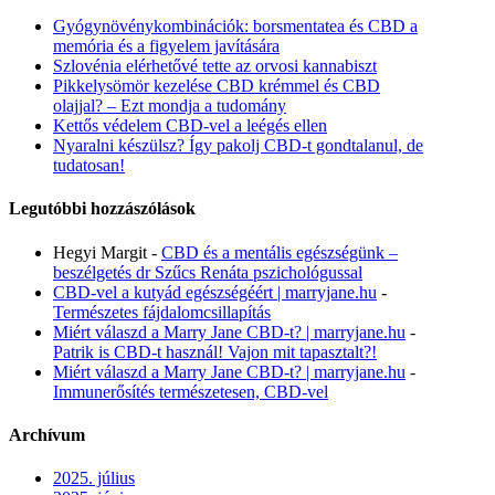
Gyógynövénykombinációk: borsmentatea és CBD a
memória és a figyelem javítására
Szlovénia elérhetővé tette az orvosi kannabiszt
Pikkelysömör kezelése CBD krémmel és CBD
olajjal? – Ezt mondja a tudomány
Kettős védelem CBD-vel a leégés ellen
Nyaralni készülsz? Így pakolj CBD-t gondtalanul, de
tudatosan!
Legutóbbi hozzászólások
Hegyi Margit
-
CBD és a mentális egészségünk –
beszélgetés dr Szűcs Renáta pszichológussal
CBD-vel a kutyád egészségéért | marryjane.hu
-
Természetes fájdalomcsillapítás
Miért válaszd a Marry Jane CBD-t? | marryjane.hu
-
Patrik is CBD-t használ! Vajon mit tapasztalt?!
Miért válaszd a Marry Jane CBD-t? | marryjane.hu
-
Immunerősítés természetesen, CBD-vel
Archívum
2025. július