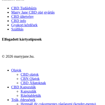
CBD Tudásbázis
Marry Jane CBD olaj gyártás
CBD ültetvény
CBD info
Gyakori kérdések
Szállítás
Elfogadott kártyatípusok
© 2026 marryjane.hu.
Close
Olajok
Menu
CBD olajok
CBN Olajok
CBD Állatoknak
CBD Kapszulák
Kapszulák
Rágótabletták
Teák, édességek
Hemp4Life cukormentes rágógumi (kender-menta)