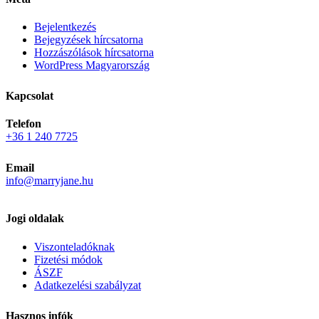
Bejelentkezés
Bejegyzések hírcsatorna
Hozzászólások hírcsatorna
WordPress Magyarország
Kapcsolat
Telefon
+36 1 240 7725
Email
info@marryjane.hu
Jogi oldalak
Viszonteladóknak
Fizetési módok
ÁSZF
Adatkezelési szabályzat
Hasznos infók