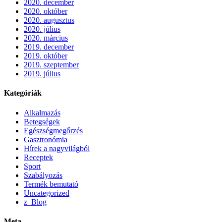
2020. december
2020. október
2020. augusztus
2020. július
2020. március
2019. december
2019. október
2019. szeptember
2019. július
Kategóriák
Alkalmazás
Betegségek
Egészségmegőrzés
Gasztronómia
Hírek a nagyvilágból
Receptek
Sport
Szabályozás
Termék bemutató
Uncategorized
z_Blog
Meta