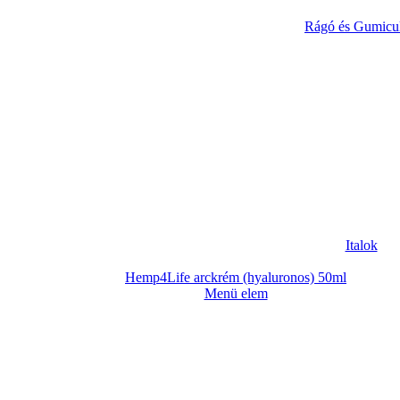
Rágó és Gumicu
Italok
Hemp4Life arckrém (hyaluronos) 50ml
Menü elem