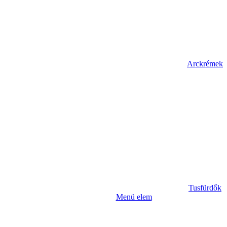
Arckrémek
Tusfürdők
Menü elem