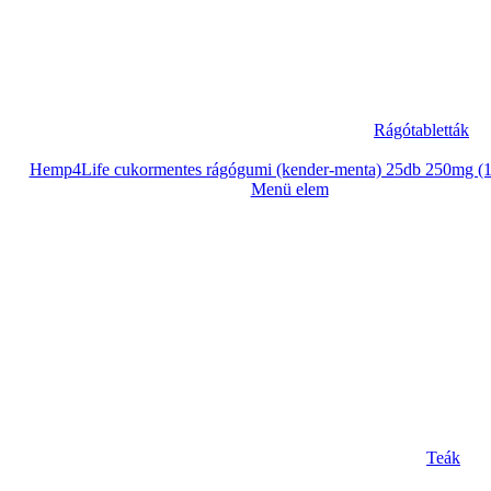
Rágótabletták
Hemp4Life cukormentes rágógumi (kender-menta) 25db 250mg (
Menü elem
Teák