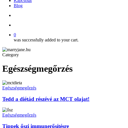
Kapcsolat
Blog
search
account
0
was successfully added to your cart.
Category
Egészségmegőrzés
Tedd
a
Egészségmegőrzés
diétád
részévé
Tedd a diétád részévé az MCT olajat!
az
MCT
Tippek
olajat!
őszi
Egészségmegőrzés
immunerősítésre
Tippek őszi immunerősítésre