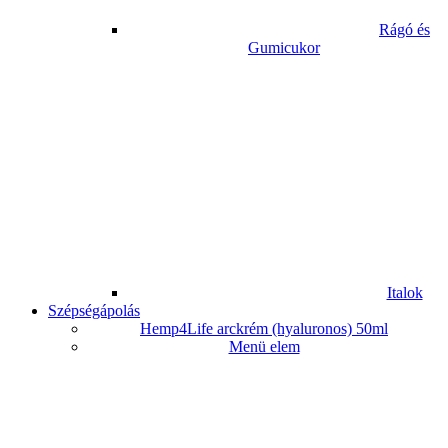
Rágó és
Gumicukor
Italok
Szépségápolás
Hemp4Life arckrém (hyaluronos) 50ml
Menü elem