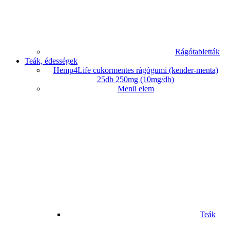
Rágótabletták
Teák, édességek
Hemp4Life cukormentes rágógumi (kender-menta)
25db 250mg (10mg/db)
Menü elem
Teák