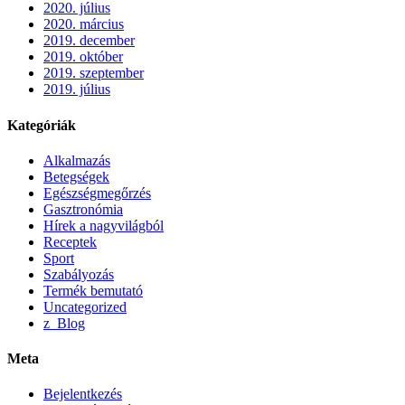
2020. július
2020. március
2019. december
2019. október
2019. szeptember
2019. július
Kategóriák
Alkalmazás
Betegségek
Egészségmegőrzés
Gasztronómia
Hírek a nagyvilágból
Receptek
Sport
Szabályozás
Termék bemutató
Uncategorized
z_Blog
Meta
Bejelentkezés