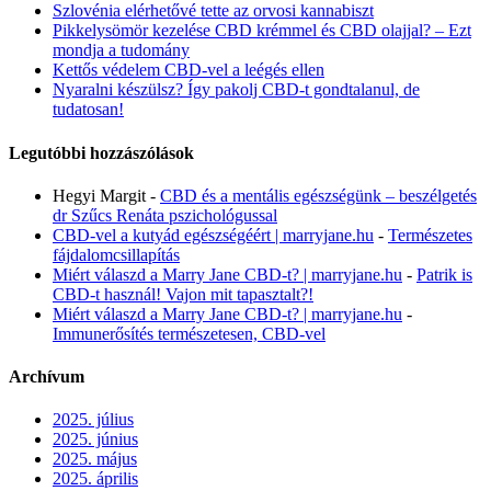
Szlovénia elérhetővé tette az orvosi kannabiszt
Pikkelysömör kezelése CBD krémmel és CBD olajjal? – Ezt
mondja a tudomány
Kettős védelem CBD-vel a leégés ellen
Nyaralni készülsz? Így pakolj CBD-t gondtalanul, de
tudatosan!
Legutóbbi hozzászólások
Hegyi Margit
-
CBD és a mentális egészségünk – beszélgetés
dr Szűcs Renáta pszichológussal
CBD-vel a kutyád egészségéért | marryjane.hu
-
Természetes
fájdalomcsillapítás
Miért válaszd a Marry Jane CBD-t? | marryjane.hu
-
Patrik is
CBD-t használ! Vajon mit tapasztalt?!
Miért válaszd a Marry Jane CBD-t? | marryjane.hu
-
Immunerősítés természetesen, CBD-vel
Archívum
2025. július
2025. június
2025. május
2025. április