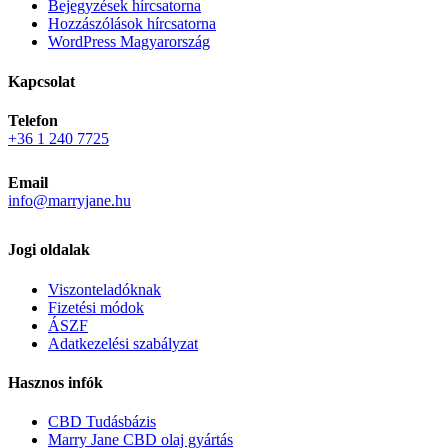
Bejegyzések hírcsatorna
Hozzászólások hírcsatorna
WordPress Magyarország
Kapcsolat
Telefon
+36 1 240 7725
Email
info@marryjane.hu
Jogi oldalak
Viszonteladóknak
Fizetési módok
ÁSZF
Adatkezelési szabályzat
Hasznos infók
CBD Tudásbázis
Marry Jane CBD olaj gyártás