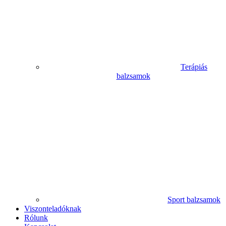
Terápiás
balzsamok
Sport balzsamok
Viszonteladóknak
Rólunk