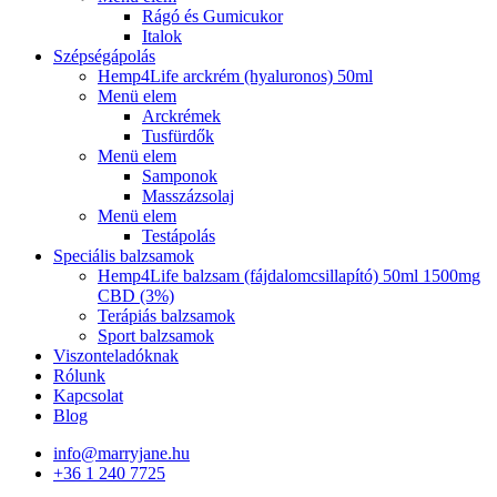
Rágó és Gumicukor
Italok
Szépségápolás
Hemp4Life arckrém (hyaluronos) 50ml
Menü elem
Arckrémek
Tusfürdők
Menü elem
Samponok
Masszázsolaj
Menü elem
Testápolás
Speciális balzsamok
Hemp4Life balzsam (fájdalomcsillapító) 50ml 1500mg
CBD (3%)
Terápiás balzsamok
Sport balzsamok
Viszonteladóknak
Rólunk
Kapcsolat
Blog
info@marryjane.hu
+36 1 240 7725