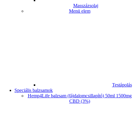
Masszázsolaj
Menü elem
Testápolás
Speciális balzsamok
Hemp4Life balzsam (fájdalomcsillapító) 50ml 1500mg
CBD (3%)