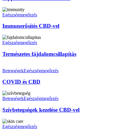
Immunerősítés
CBD-
Egészségmegőrzés
vel
Immunerősítés CBD-vel
Természetes
fájdalomcsillapítás
Egészségmegőrzés
Természetes fájdalomcsillapítás
COVID
és
Betegségek
Egészségmegőrzés
CBD
COVID és CBD
Szívbetegségek
kezelése
Betegségek
Egészségmegőrzés
CBD-
vel
Szívbetegségek kezelése CBD-vel
CBD
krémek
Egészségmegőrzés